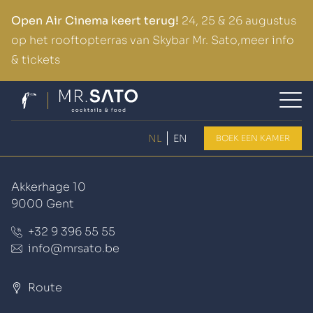
Open Air Cinema keert terug!
24, 25 & 26 augustus
op het rooftopterras van Skybar Mr. Sato,
meer info
& tickets
O
NL
EN
BOEK EEN KAMER
Contact
Akkerhage 10
9000 Gent
+32 9 396 55 55
info@mrsato.be
Route